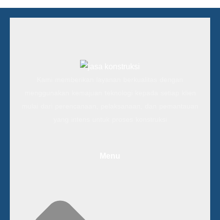
Kami memberikan layanan berkualitas dengan
menggunakan kemajuan teknologi kepada setiap klien
mulai dari perencanaan, pelaksanaan, dan pemantauan
yang intens untuk proses konstruksi
Menu