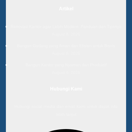
Artikel
Renovasi Kantor agar Lebih Modern: Panduan dan Tipsnya
August 8, 2026
Bangun Gudang yang Aman dan Efisien untuk Bisnis
August 8, 2026
Bangun Kantor yang Nyaman dan Produktif
August 8, 2026
Hubungi Kami
Hubungi social media dan email kami untuk dapat info
lebih lanjut